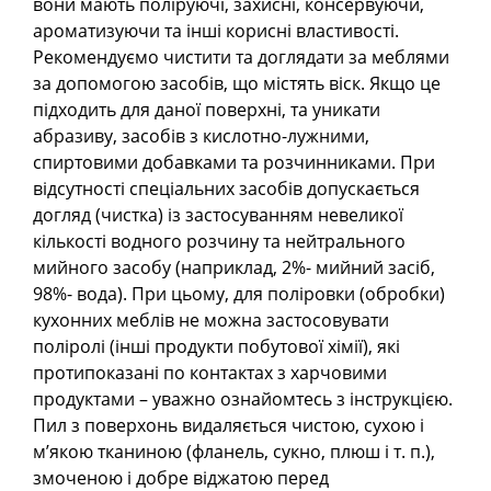
вони мають поліруючі, захисні, консервуючи,
ароматизуючи та інші корисні властивості.
Рекомендуємо чистити та доглядати за меблями
за допомогою засобів, що містять віск. Якщо це
підходить для даної поверхні, та уникати
абразиву, засобів з кислотно-лужними,
спиртовими добавками та розчинниками. При
відсутності спеціальних засобів допускається
догляд (чистка) із застосуванням невеликої
кількості водного розчину та нейтрального
мийного засобу (наприклад, 2%- мийний засіб,
98%- вода). При цьому, для поліровки (обробки)
кухонних меблів не можна застосовувати
поліролі (інші продукти побутової хімії), які
протипоказані по контактах з харчовими
продуктами – уважно ознайомтесь з інструкцією.
Пил з поверхонь видаляється чистою, сухою і
м’якою тканиною (фланель, сукно, плюш і т. п.),
змоченою і добре віджатою перед