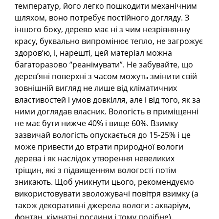
температур, його легко пошкодити механічним
шляхом, воно потребує постійного догляду. З
іншого боку, дерево має ні з чим незрівнянну
красу, буквально випромінює тепло, не загрожує
здоров’ю, і, нарешті, цей матеріал можна
багаторазово “реанімувати”. Не забувайте, що
дерев’яні поверхні з часом можуть змінити свій
зовнішній вигляд не лише від кліматичних
властивостей і умов довкілля, але і від того, як за
ними доглядав власник. Вологість в приміщенні
не має бути нижче 40% і вище 60%. Взимку
зазвичай вологість опускається до 15-25% і це
може привести до втрати природної вологи
дерева і як наслідок утворення невеликих
тріщин, які з підвищенням вологості потім
зникають. Щоб уникнути цього, рекомендуємо
використовувати зволожувачі повітря взимку (а
також декоративні джерела вологи : акваріум,
фонтан, кімнатні рослини і тому подібне).