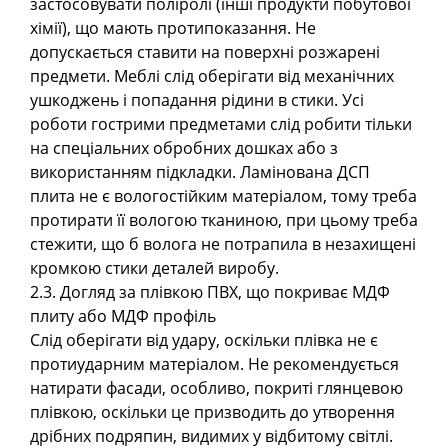
застосовувати поліролі (інші продукти побутової
хімії), що мають протипоказання. Не
допускається ставити на поверхні розжарені
предмети. Меблі слід оберігати від механічних
ушкоджень і попадання рідини в стики. Усі
роботи гострими предметами слід робити тільки
на спеціальних обробних дошках або з
використанням підкладки. Ламінована ДСП
плита не є вологостійким матеріалом, тому треба
протирати її вологою тканиною, при цьому треба
стежити, що б волога не потрапила в незахищені
кромкою стики деталей виробу.
2.3. Догляд за плівкою ПВХ, що покриває МДФ
плиту або МДФ профіль
Слід оберігати від удару, оскільки плівка не є
протиударним матеріалом. Не рекомендується
натирати фасади, особливо, покриті глянцевою
плівкою, оскільки це призводить до утворення
дрібних подряпин, видимих у відбитому світлі.