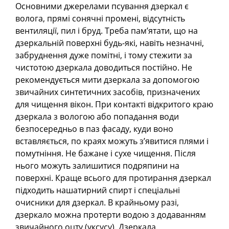
Основними джерелами псування дзеркал є
волога, прямі сонячні промені, відсутність
вентиляції, пил і бруд. Треба пам’ятати, що на
дзеркальній поверхні будь-які, навіть незначні,
забруднення дуже помітні, і тому стежити за
чистотою дзеркала доводиться постійно. Не
рекомендується мити дзеркала за допомогою
звичайних синтетичних засобів, призначених
для чищення вікон. При контакті відкритого краю
дзеркала з вологою або попадання води
безпосередньо в паз фасаду, куди воно
вставляється, по краях можуть з’явитися плями і
помутніння. Не бажане і сухе чищення. Після
нього можуть залишитися подряпини на
поверхні. Краще всього для протирання дзеркал
підходить нашатирний спирт і спеціальні
очисники для дзеркал. В крайньому разі,
дзеркало можна протерти водою з додаванням
звичайного оцту (уксусу). Дзеркала