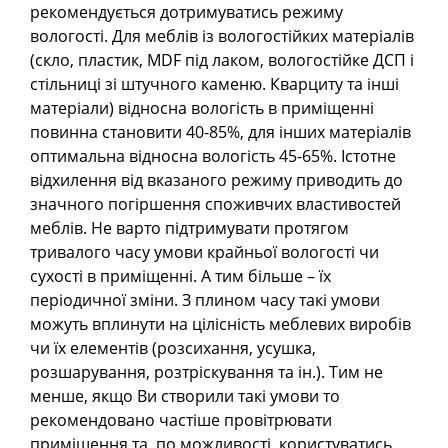
рекомендується дотримуватись режиму
вологості. Для меблів із вологостійких матеріалів
(скло, пластик, MDF під лаком, вологостійке ДСП і
стільниці зі штучного каменю. Кварциту та інші
матеріали) відносна вологість в приміщенні
повинна становити 40-85%, для інших матеріалів
оптимальна відносна вологість 45-65%. Істотне
відхилення від вказаного режиму приводить до
значного погіршення споживчих властивостей
меблів. Не варто підтримувати протягом
тривалого часу умови крайньої вологості чи
сухості в приміщенні. А тим більше – їх
періодичної зміни. З плином часу такі умови
можуть вплинути на цілісність меблевих виробів
чи їх елементів (розсихання, усушка,
розшарування, розтріскування та ін.). Тим не
менше, якщо Ви створили такі умови то
рекомендовано частіше провітрювати
приміщення та, по можливості, користуватись