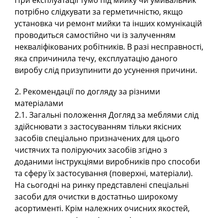
При експлуатації тумб під мийку чи умивальник
потрібно слідкувати за герметичністю, якщо
установка чи ремонт мийки та інших комунікацій
проводиться самостійно чи із залученням
некваліфікованих робітників. В разі несправності,
яка спричинила течу, експлуатацію даного
виробу слід призупинити до усунення причини.
2. Рекомендації по догляду за різними
матеріалами
2.1. Загальні положення Догляд за меблями слід
здійснювати з застосуванням тільки якісних
засобів спеціально призначених для цього
чистячих та поліруючих засобів згідно з
доданими інструкціями виробників про способи
та сферу їх застосування (поверхні, матеріали).
На сьогодні на ринку представлені спеціальні
засоби для очистки в достатньо широкому
асортименті. Крім належних очисних якостей,