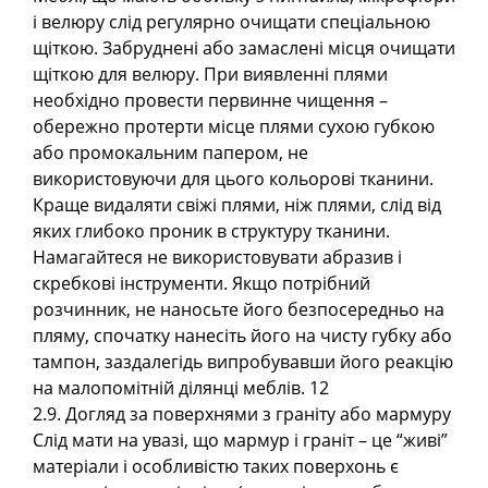
і велюру слід регулярно очищати спеціальною
щіткою. Забруднені або замаслені місця очищати
щіткою для велюру. При виявленні плями
необхідно провести первинне чищення –
обережно протерти місце плями сухою губкою
або промокальним папером, не
використовуючи для цього кольорові тканини.
Краще видаляти свіжі плями, ніж плями, слід від
яких глибоко проник в структуру тканини.
Намагайтеся не використовувати абразив і
скребкові інструменти. Якщо потрібний
розчинник, не наносьте його безпосередньо на
пляму, спочатку нанесіть його на чисту губку або
тампон, заздалегідь випробувавши його реакцію
на малопомітній ділянці меблів. 12
2.9. Догляд за поверхнями з граніту або мармуру
Слід мати на увазі, що мармур і граніт – це “живі”
матеріали і особливістю таких поверхонь є