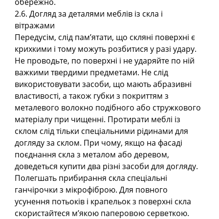
обережно.
2.6. Догляд за деталями меблів із скла і
вітражами
Передусім, слід пам’ятати, що скляні поверхні є
крихкими і тому можуть розбитися у разі удару.
Не проводьте, по поверхні і не ударяйте по ній
важкими твердими предметами. Не слід
використовувати засоби, що мають абразивні
властивості, а також губки з покриттям з
металевого волокно подібного або стружкового
матеріалу при чищенні. Протирати меблі із
склом слід тільки спеціальними рідинами для
догляду за склом. При чому, якщо на фасаді
поєднання скла з металом або деревом,
доведеться купити два різні засоби для догляду.
Полегшать прибирання скла спеціальні
ганчірочки з мікрофіброю. Для повного
усунення потьоків і крапельок з поверхні скла
скористайтеся м’якою паперовою серветкою.