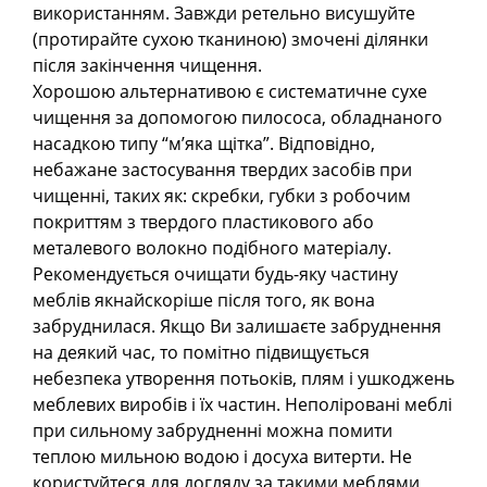
використанням. Завжди ретельно висушуйте
(протирайте сухою тканиною) змочені ділянки
після закінчення чищення.
Хорошою альтернативою є систематичне сухе
чищення за допомогою пилососа, обладнаного
насадкою типу “м’яка щітка”. Відповідно,
небажане застосування твердих засобів при
чищенні, таких як: скребки, губки з робочим
покриттям з твердого пластикового або
металевого волокно подібного матеріалу.
Рекомендується очищати будь-яку частину
меблів якнайскоріше після того, як вона
забруднилася. Якщо Ви залишаєте забруднення
на деякий час, то помітно підвищується
небезпека утворення потьоків, плям і ушкоджень
меблевих виробів і їх частин. Неполіровані меблі
при сильному забрудненні можна помити
теплою мильною водою і досуха витерти. Не
користуйтеся для догляду за такими меблями