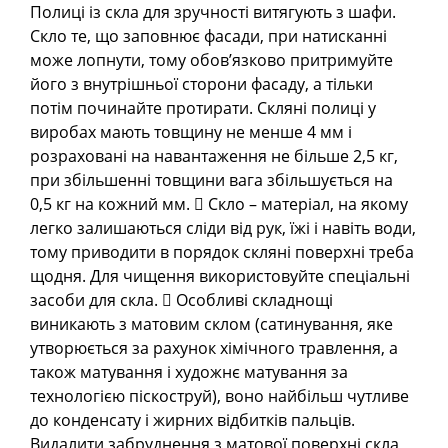
Полиці із скла для зручності витягують з шафи.
Скло те, що заповнює фасади, при натисканні
може лопнути, тому обов’язково притримуйте
його з внутрішньої сторони фасаду, а тільки
потім починайте протирати. Скляні полиці у
виробах мають товщину не менше 4 мм і
розраховані на навантаження не більше 2,5 кг,
при збільшенні товщини вага збільшується на
0,5 кг на кожний мм.  Скло – матеріал, на якому
легко залишаються сліди від рук, їжі і навіть води,
тому приводити в порядок скляні поверхні треба
щодня. Для чищення використовуйте спеціальні
засоби для скла.  Особливі складнощі
виникають з матовим склом (сатинування, яке
утворюється за рахунок хімічного травлення, а
також матування і художнє матування за
технологією піскоструй), воно найбільш чутливе
до конденсату і жирних відбитків пальців.
Видалити забруднення з матової поверхні скла