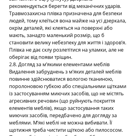
рекомендується берегти від механічних ударів.
Травмозахисна плівка призначена для безпеки
людей, тому клеїться вона майже на усі дзеркала,
окрім деталей, які клеяться на поверхні або
мають, занадто маленький розмір, що б
становити велику небезпеку для життя і здоров’я.
Плівка не дає склу розлетітися на уламки, але не
оберігає від появи тріщин.
2.8. Догляд за м’якими елементами меблів
Видалення забруднень з м’яких деталей меблів
повинне здійснюватися вологою тканиною,
поролоновою губкою або спеціальними щітками
із застосуванням миючих засобів, що не містять
агресивних речовин (що руйнують покриття
елементів меблів), якщо застосування таких
миючих засобів, передбачено для догляду за
меблями. М’які меблі не можна вибивати. Її
щотижня треба чистити щіткою або пилососом.