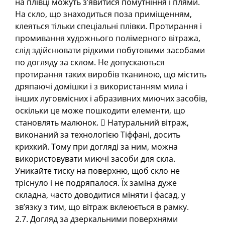
на плівці можуть з’явитися помутніння і плями.
На скло, що знаходиться поза приміщенням,
клеяться тільки спеціальні плівки. Протирання і
промивання художнього полімерного вітража,
слід здійснювати рідкими побутовими засобами
по догляду за склом. Не допускаються
протирання таких виробів тканиною, що містить
дряпаючі домішки і з використанням мила і
інших луговмісних і абразивних миючих засобів,
оскільки це може пошкодити елементи, що
становлять малюнок.  Натуральний вітраж,
виконаний за технологією Тіффані, досить
крихкий. Тому при догляді за ним, можна
використовувати миючі засоби для скла.
Уникайте тиску на поверхню, щоб скло не
тріснуло і не подряпалося. Їх заміна дуже
складна, часто доводитися міняти і фасад, у
зв’язку з тим, що вітраж вклеюється в рамку.
2.7. Догляд за дзеркальними поверхнями