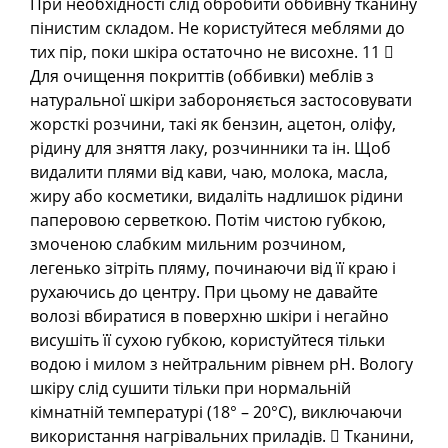
При необхідності слід обробити оббивну тканину
пінистим складом. Не користуйтеся меблями до
тих пір, поки шкіра остаточно не висохне. 11 
Для очищення покриттів (оббивки) меблів з
натуральної шкіри забороняється застосовувати
жорсткі розчини, такі як бензин, ацетон, оліфу,
рідину для зняття лаку, розчинники та ін. Щоб
видалити плями від кави, чаю, молока, масла,
жиру або косметики, видаліть надлишок рідини
паперовою серветкою. Потім чистою губкою,
змоченою слабким мильним розчином,
легенько зітріть пляму, починаючи від її краю і
рухаючись до центру. При цьому не давайте
волозі вбиратися в поверхню шкіри і негайно
висушіть її сухою губкою, користуйтеся тільки
водою і милом з нейтральним рівнем pH. Вологу
шкіру слід сушити тільки при нормальній
кімнатній температурі (18° – 20°С), виключаючи
використання нагрівальних приладів.  Тканини,