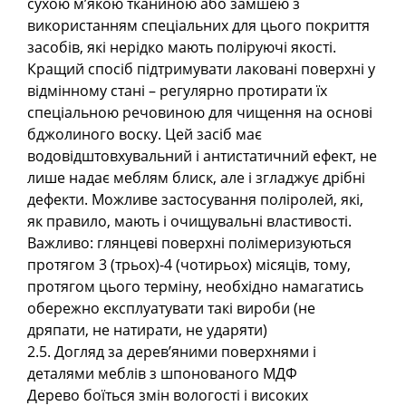
сухою м’якою тканиною або замшею з
використанням спеціальних для цього покриття
засобів, які нерідко мають поліруючі якості.
Кращий спосіб підтримувати лаковані поверхні у
відмінному стані – регулярно протирати їх
спеціальною речовиною для чищення на основі
бджолиного воску. Цей засіб має
водовідштовхувальний і антистатичний ефект, не
лише надає меблям блиск, але і згладжує дрібні
дефекти. Можливе застосування поліролей, які,
як правило, мають і очищувальні властивості.
Важливо: глянцеві поверхні полімеризуються
протягом 3 (трьох)-4 (чотирьох) місяців, тому,
протягом цього терміну, необхідно намагатись
обережно експлуатувати такі вироби (не
дряпати, не натирати, не ударяти)
2.5. Догляд за дерев’яними поверхнями і
деталями меблів з шпонованого МДФ
Дерево боїться змін вологості і високих