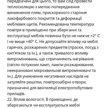
передбачені для цього, то Вам слід провести
теплоізоляцію з метою попередження
виникнення плям, прискореного старіння
лакофарбового покриття та деформації
меблевих щитів. Рекомендована температура
повітря в приміщенні при зберіганні та
експлуатації меблів повинна бути не нижче +2° C
і не вище +40° C. Не допускайте впливу на меблі
гарячих, розжарених предметів (праски, посуд з
кип’ятком та ін.), а також тривалого впливу
випромінювань, що спричиняють нагрівання
(світло потужних ламп, лампи розжарювання,
неекрановані мікрохвильові випромінювачі та
ін.). Для уникнення негативних наслідків не
затуляйте решітки, повітрозабірні отвори,
призначені для вентиляції електропобутових
приладів.
22. Вплив вологості. В приміщенні, де
зберігаються чи експлуатуються меблі