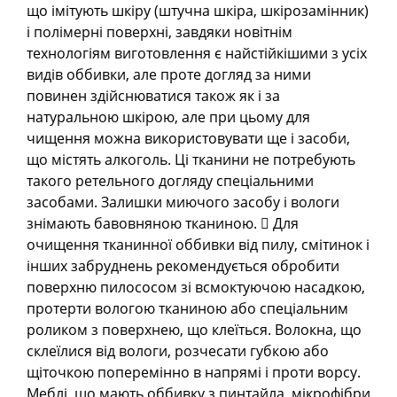
що імітують шкіру (штучна шкіра, шкірозамінник)
і полімерні поверхні, завдяки новітнім
технологіям виготовлення є найстійкішими з усіх
видів оббивки, але проте догляд за ними
повинен здійснюватися також як і за
натуральною шкірою, але при цьому для
чищення можна використовувати ще і засоби,
що містять алкоголь. Ці тканини не потребують
такого ретельного догляду спеціальними
засобами. Залишки миючого засобу і вологи
знімають бавовняною тканиною.  Для
очищення тканинної оббивки від пилу, смітинок і
інших забруднень рекомендується обробити
поверхню пилососом зі всмоктуючою насадкою,
протерти вологою тканиною або спеціальним
роликом з поверхнею, що клеїться. Волокна, що
склеїлися від вологи, розчесати губкою або
щіточкою поперемінно в напрямі і проти ворсу.
Меблі, що мають оббивку з пинтайла, мікрофібри