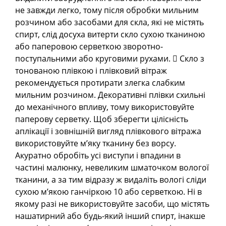
не завжди легко, тому після обробки мильним
розчином або засобами для скла, які не містять
спирт, слід досуха витерти скло сухою тканиною
або паперовою серветкою зворотно-
поступальними або круговими рухами.  Скло з
тонованою плівкою і плівковий вітраж
рекомендується протирати злегка слабким
мильним розчином. Декоративні плівки схильні
до механічного впливу, тому використовуйте
паперову серветку. Щоб зберегти цілісність
аплікації і зовнішній вигляд плівкового вітража
використовуйте м’яку тканину без ворсу.
Акуратно обробіть усі виступи і впадини в
частині малюнку, невеликим шматочком вологої
тканини, а за тим відразу ж видаліть вологі сліди
сухою м’якою ганчіркою 10 або серветкою. Ні в
якому разі не використовуйте засоби, що містять
нашатирний або будь-який інший спирт, інакше