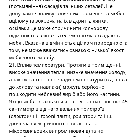
(потьмяніння) фасадів та інших деталей. Не
допускайте впливу сонячних променів на меблі
вцілому та зокрема на їх відкриті ділянки,
оскільки це може спричинити кольорову
відмінність ділянок та елементів які складають
меблі. Вказана відмінність є цілком природною, а
тому не може вважатись ознакою низької якості
меблевого виробу.
21. Вплив температури. Протяги в приміщенні,
високе значення тепла, низьке значення холоду,
а також раптові перепади температури (від тепла
до холоду та навпаки) можуть серйозно
пошкодити меблевий виріб або його частини.
Якщо меблі знаходяться на відстані менше ніж 45
сантиметрів від нагрівальних пристроїв
(електричні і газові плити, радіатори та інші
джерела електричного освітлення та
мікрохвильових випромінювачів) та не