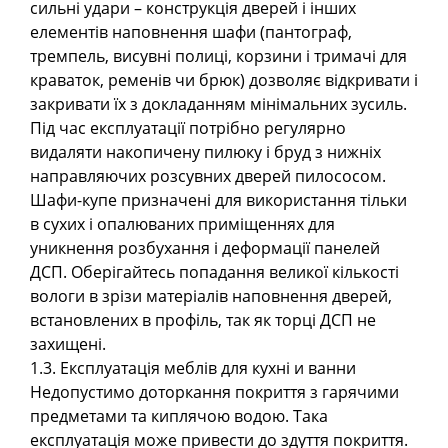
сильні удари – конструкція дверей і інших
елементів наповнення шафи (пантограф,
тремпель, висувні полиці, корзини і тримачі для
краваток, ременів чи брюк) дозволяє відкривати і
закривати їх з докладанням мінімальних зусиль.
Під час експлуатації потрібно регулярно
видаляти накопичену пилюку і бруд з нижніх
направляючих розсувних дверей пилососом.
Шафи-купе призначені для використання тільки
в сухих і опалюваних приміщеннях для
уникнення розбухання і деформації панелей
ДСП. Оберігайтесь попадання великої кількості
вологи в зрізи матеріалів наповнення дверей,
встановлених в профіль, так як торці ДСП не
захищені.
1.3. Експлуатація меблів для кухні и ванни
Недопустимо доторкання покриття з гарячими
предметами та киплячою водою. Така
експлуатація може привести до здуття покриття.