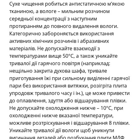
Сухе чищення робиться антистатичною м’якою
тканиною, а вологе – мильним розчином
середньої концентрації з наступним
протиранням до повного видалення вологи.
Категорично забороняється використання
активних хімічних розчинів і абразивних
матеріалів. Не допускайте взаємодії з
температурами вище 50°С, а також уникайте
тривалої дії гарячого повітря (наприклад:
нещільно закрита духова шафа, тривале
приготування їжі при сильному виділенні гарячої
пари без використання витяжки, розігріта плита
упродовж тривалого часу і ін.), це може привести
до оплавлення, здуття або відшарування плівки.
Не допускайте охолодження нижче – 10°С, при
охолодженні нижче вказаної температури,
можливе розтріскування і відшарування 8 плівки.
Уникайте тривалої дії вологи щоб уникнути
вигинання деталей або розбухання плити МДФ.