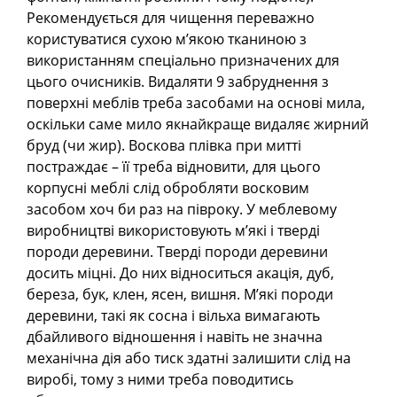
Рекомендується для чищення переважно
користуватися сухою м’якою тканиною з
використанням спеціально призначених для
цього очисників. Видаляти 9 забруднення з
поверхні меблів треба засобами на основі мила,
оскільки саме мило якнайкраще видаляє жирний
бруд (чи жир). Воскова плівка при митті
постраждає – її треба відновити, для цього
корпусні меблі слід обробляти восковим
засобом хоч би раз на півроку. У меблевому
виробництві використовують м’які і тверді
породи деревини. Тверді породи деревини
досить міцні. До них відноситься акація, дуб,
береза, бук, клен, ясен, вишня. М’які породи
деревини, такі як сосна і вільха вимагають
дбайливого відношення і навіть не значна
механічна дія або тиск здатні залишити слід на
виробі, тому з ними треба поводитись