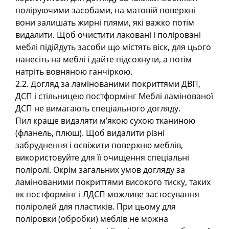
поліруючими засобами, на матовій поверхні
вони залишать жирні плями, які важко потім
видалити. Щоб очистити лаковані і поліровані
меблі підійдуть засоби що містять віск, для цього
нанесіть на меблі і дайте підсохнути, а потім
натріть вовняною ганчіркою.
2.2. Догляд за ламінованими покриттями ДВП,
ДСП і стільницею постформінг Меблі ламінованої
ДСП не вимагають спеціального догляду.
Пил краще видаляти м’якою сухою тканиною
(фланель, плюш). Щоб видалити різні
забруднення і освіжити поверхню меблів,
використовуйте для її очищення спеціальні
поліролі. Окрім загальних умов догляду за
ламінованими покриттями високого тиску, таких
як постформінг і ЛДСП можливе застосування
поліролей для пластиків. При цьому для
поліровки (обробки) меблів не можна