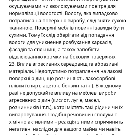
осушувачами чи зволожувачами повітря для
нормалізації вологості. Вологу, яка випадково
потрапила на поверхню виробу, слід зняти сухою
тканиною. Поверхні меблів повинні завжди бути
сухими. Тому їх слід оберігати від попадання
вологи для уникнення розбухання каркасів,
фасадів та стільниці, а також запобігти
відклеюванню кромки на бокових поверхнях.
23. Вплив агресивних середовищ та абразивні
матеріали. Недопустимо потрапляння на лакові
поверхні рідин, що розчиняють лакофарбові
плівки (спирт, ацетон, бензин та ін.). В жодному
разі не допускайте впливу на меблеві вироби
агресивних рідин (кислот, лугів, масел,
розчинників і т.п.), котрі містять такі рідини чи їх
випаровування. Подібні речовини і сполуки є
хімічно активними – реакція з ними спричинить
негативні наслідки для вашого майна чи навіть